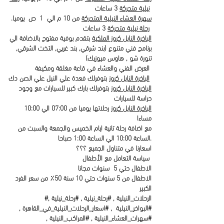
3 ساعات
نيلية متحركة
سهرة العشاء النيلية المتحركة
من 10 م الي 1 ص يوميا.
3 ساعات
رحلة نيلية متحركة
الباخرة النايل كروز الملكية
بتقدم بوفية مفتوح بالاضافة الي
برنامج فني متنوع (بند شرقي, بند غربي, التخت الشرقي,
تنورة شو , هاوس ميوزيك)
العرض الفني والعشاء في قاعة مغلقة ومكيفة
بتوفرلك فعدة علي النيل علي الصن دك
الباخرة النايل كروز
الباخرة النايل كروز
بتوفرلك بارك كبير للسيارات مع وجود
حراسة للسيارات
الباخرة النايل كروز
رحلاتها يوميا من 07:00 الي 10:00
مساءا
مع اضافة رحلة تانية ايام الخميس والجمعة والسبت من
الساعة 10:00 الي الساعة 1:00 صباحا.
اسعارنا في متناول الجميع ؟؟؟
سياسة التعامل مع الأطفال
الاطفال حتي 5 سنوات مجانا
الاطفال من 5 سنوات حتي 10 سنة 50٪ من سعر الفرد
الكبير
#الرحلات_النيلية , #رحلة_نيلية , #رحلة_نيلية ,
#البواخر_النيلية , #اسعار_الرحلات_النيلية_في_القاهرة ,
#سهرات_العشاء_النيلية , #المراكب_النيلية ,