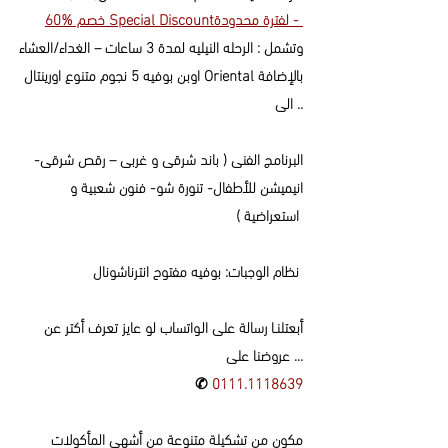
م %60 Special Discountلفترة محدودة -
خص
وتشمل : الرحله ال
نيليه لمدة 3 ساعات – الغداء/العشاء
اوبن بوفيه 5 نجوم متنوع اورينتال Oriental بالإضافة
الى ..
البرنامج الفنى ( باند شرقى و غربى – رقص شرقى-
انيميشن للأطفال- تنورة شو- فنون شعبية و
تعراضية )
اس
نظام الوجبات: بوفيه مفتوح انترناشونال
أبعتلنــا رسالة على الـواتساب لو عايز تعرف أكتر عن
عروضنا على ...
✆
0111.1118639
مكون من تشكيلة متنوعة من أشهى المأكولات