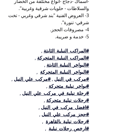
-اسماك -دجاج -انواع مختلفة من الخضار 
والسلاطات - حلويات شرقية وغربية".
3- العروض الفنية "بند شرقي وغربي - تخت 
شرقي- تنورة".
4- مصروفات الحجز.
5- خدمة و ضريبة.
#المراكب_النيلية_الثابتة
 , 
#المراكب_النيلية_المتحركة
 , 
#البواخر_النيلية_الثابتة
 , 
#البواخر_النيلية_المتحركة
  , 
#مركب_في_النيل
 , 
#مركب_علي_النيل
 , 
#بواخر_نيلية_متحركة
 , 
#رحلة_نيلية_في_مركب_علي_النيل
 , 
#رحلات_نيلية_متحركة
 , 
#افضل_مركب_في_النيل
 , 
#حجز_مركب_علي_النيل
 , 
#رحلات_نيلية_بالقاهرة
  , 
#ارخص_رحلات_نيلية
  , 