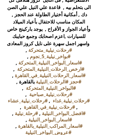
الاستعراضية , فى النايل 
 كروز هتلاقى كل 
الى بتحلم بيه , 
 قاعدة علي النيل علي الصن 
دك , أمكانية أختيار الطاولة عند الحجز ,  
المكان مناسب للاحتفال بأعياد الميلاد 
وأعياد الجواز و الأفراح ,  يوجد باركينج خاص 
للسيارات ,اعزم اصحابك وجمع حبايبك 
واسهر اجمل سهرة على 
نايل كروز المعادى
#رحلات_نيلية_متحركة
 , 
#بواخر_نيلية_5_نجوم
 , 
#اسعار_البواخر_النيلية_المتحركة
 , 
#ارخص_الرحلات_النيلية_المتحركة
  , 
#اسعار_الرحلات_النيلية_في_القاهرة
 , 
#حجز
#الرحلات_النيلية
 بالقاهرة , 
#البواخر_النيلية_المتحركة
  , 
#رحلات_نيلية_صباحية
  , 
#رحلات_نيلية_غداء
  , 
#رحلات_نيلية_عشاء
, 
#رحلات_نيلية_في_القاهرة
  , 
#افضل_البواخر_النيلية
 , 
#رحلة_نيلية
 , 
#اسعار_البواخر_النيلية
 , 
#اسعار_المراكب_النيلية_بالقاهرة
 , 
#عروض_البواخر_النيلية