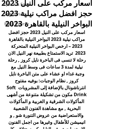
اسعار مركب على النيل 2023
Quick & Easy
حجز افضل مراكب نيلية 2023
Vegetarian
البواخر النيلية بالقاهرة 2023
Main Course
اسعار مركب على النيل 2023 حجز افضل 
مراكب نيلية 2023 البواخر النيلية بالقاهرة 
2023 – ارخص البواخر النيلية المتحركة 
2023 
 تريد الاستمتاع بطبيعة نهر النيل الان 
رحلة لا تنسى فى 
الباخرة نايل كروز , رحلة 
نيلية لمدة 3 ساعات فى وسط النيل مع 
وجبة غداء او عشاء على متن الباخرة نايل 
كروز , 
نظام الوجبات: بوفيه مفتوح 
انترناشونال بالإضافة إلى المشروبات Soft 
Drink مكون من تشكيلة متنوعة من أشهى 
المأكولات الشرقية و الغربية و المأكولات 
البحرية
 , مع مشاهدة الفنون الشعبية 
والاستعراضية من عروض التنورة شو , و
انيميشن للأطفال وغيرها من اجمل الفنون 