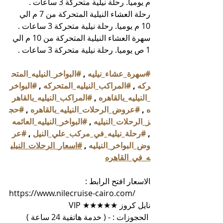
م يوميا. رحلة نيلية متحركة 3 ساعات .
رحلة العشاء النيلية المتحركة من 7 م الي 
10 م يوميا. رحلة نيلية متحركة 3 ساعات .
سهرة العشاء النيلية المتحركة من 10 م الي 
1 ص يوميا. رحلة نيلية متحركة 3 ساعات .
#سهرة_عشاء_نيليه
 , 
#البواخر_النيليه_المتح
ركه
 , 
#المراكب_النيليه_المتحركه
 , 
#البواخر
_النيليه_بالقاهره
 , 
#المراكب_النيليه_بالقاهر
ه
 , 
#عروض_الرحلات_النيليه_بالقاهره
 , 
#حج
ز_الرحلات_النيليه
 , 
#البواخر_النيليه_العائمه
, 
#رحلة_نيليه_في_مركب_علي_النيل
 , 
#عر
وض_البواخر_النيليه
 , 
#اسعار_الرحلات_النيلي
ه_في_القاهره
الاسعار افتح الرابط :
https://www.nilecruise-cairo.com/
نايل كروز ★★★★★ VIP
 الحجوزات : - ( خدمة هاتفية 24 ساعة )