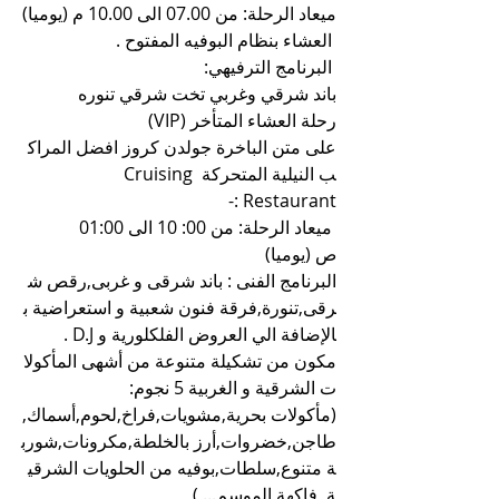
ميعاد الرحلة: من 07.00 الى 10.00 م (يوميا)
 العشاء بنظام البوفيه المفتوح .
 البرنامج الترفيهي: 
باند شرقي وغربي تخت شرقي تنوره  
رحلة العشاء المتأخر (VIP) 
على متن الباخرة جولدن كروز افضل المراك
ب النيلية المتحركة Cruising 
Restaurant :-
 ميعاد الرحلة: من 00: 10 الى 01:00 
ص (يوميا)
البرنامج الفنى : باند شرقى و غربى,رقص ش
رقى,تنورة,فرقة فنون شعبية و استعراضية ب
الإضافة الي العروض الفلكلورية و D.J .
مكون من تشكيلة متنوعة من أشهى المأكولا
ت الشرقية و الغربية 5 نجوم:
(مأكولات بحرية,مشويات,فراخ,لحوم,أسماك,
طاجن,خضروات,أرز بالخلطة,مكرونات,شورب
ة متنوع,سلطات,بوفيه من الحلويات الشرقي
ة, فاكهة الموسم... )