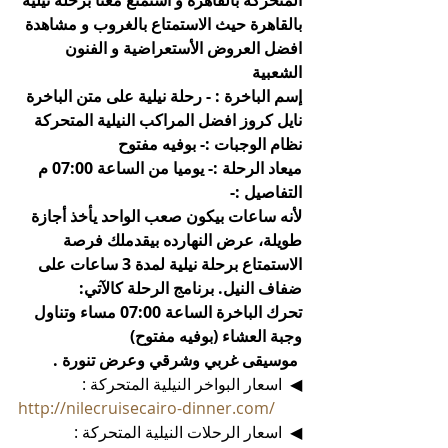
المتحركة بالقاهرة و أستمتع معنا برحلة نيلية 
بالقاهرة حيث الاستمتاع بالغروب و مشاهدة 
افضل العروض الأستعراضية و الفنون 
الشعبية 
إسم الباخرة : - رحلة نيلية على متن الباخرة 
نايل كروز افضل المراكب النيلية المتحركة
نظام الوجبات :- بوفيه مفتوح
ميعاد الرحلة :- يوميا من الساعة 07:00 م
التفاصيل :-
لأنه ساعات بيكون صعب الواحد يأخذ أجازة 
طويلة، عرض النهارده بيقدملك فرصة 
الاستمتاع برحلة نيلية لمدة 3 ساعات على 
ضفاف النيل. برنامج الرحلة كالآتي:
تحرك الباخرة الساعة 07:00 مساء وتناول 
وجبة العشاء (بوفيه مفتوح)
 موسيقى غربي وشرقي وعرض تنورة .
◀  اسعار البواخر النيلية المتحركة :
http://nilecruisecairo-dinner.com/
◀  اسعار الرحلات النيلية المتحركة :