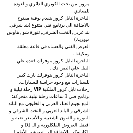
مرورا من تحت الكوبري الدائري والعودة 
للمعادي
الباخرة النايل كروز بتقدم بوفية مفتوح 
بالاضافة الي برنامج فني متنوع (بند شرقي, 
بند غربي, التخت الشرقي, تنورة شو , هاوس 
ميوزيك)
العرض الفني والعشاء في قاعة مغلقة 
ومكيفة .
الباخرة النايل كروز بتوفرلك فعدة علي 
النيل علي الصن دك .
الباخرة النايل كروز بتوفرلك بارك كبير 
للسيارات مع وجود حراسة للسيارات.
رحلات نايل كروز الملكية 
VIP
 رحلة نيلية و 
برنامج فني 3 ساعات رحلة نيلية متحركة:
المع نجوم الغناء العربي و الخليجي مع الباند 
الشرقي و الباند الغربي و التخت الشرقي و 
التنورة و الفنون الشعبية و الأستعراضية و 
افضل العروض الفلكلورية و ال D.J و 
الكاريوكي بالإضافة الي انيميشن للأطفال .