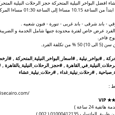
شاء افضل البواخر النيلية المتحركة حجز الرحلات النيلية المتحر
مواعيد المراكب : ابتدأ من الساعة 15
 - باند شرقى - باند غربى - تنورة - فنون شعبيه .
لفرد عرض خاص لفترة محدودة جنيها شامل الخدمة و الضريبة.
وح فاخر.
ن تكلفة الفرد.
حركة
 , 
#بواخر_نيلية
 , 
#اسعار_البواخر_النيلية_المتحركة
 , 
#ارخص_
رحلات_النيلية_في_القاهرة
 , 
#حجز_الرحلات_النيلية_بالقاهرة
 , 
#
_صباحية
 , 
#رحلات_نيلية_غداء
 , 
#رحلات_نيلية_عشاء
ط :
uisecairo.com/
★★★
تفية 24 ساعة )
الواتساب 01000412135 ( 002 )