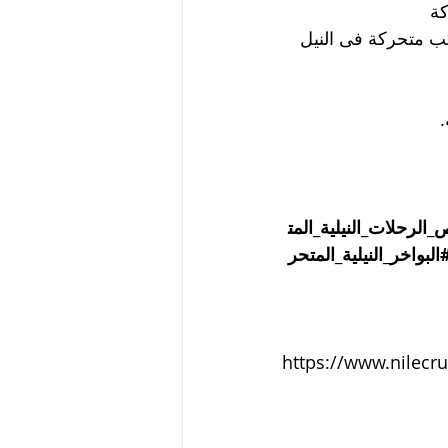
كة
10. مساءا إلى الساعة 01:30 مساءا المركب متحركة فى النيل 
الرحلات_النيلية_المت
البواخر_النيلية_المتحر
https://www.nilecr