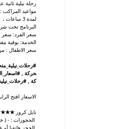
رحلة نيلية ثانية ع
لمدة 3 ساعات ،
البرنامج تخت شرقي
سعر الفرد: سعر ا
الخدمة: بوفية مفت
سعر الاطفال : من سن (5 الى 10) 50 % م
#رحلات_نيلية_مت
حركة
 , 
#اسعار_ال
كة
 , 
#رحلات_نيلية
الاسعار افتح الراب
نايل كروز 
★★ VIP
 الحجوزات : - ( خدمة ها
 الحجز هاتفيا أو عن طريق 