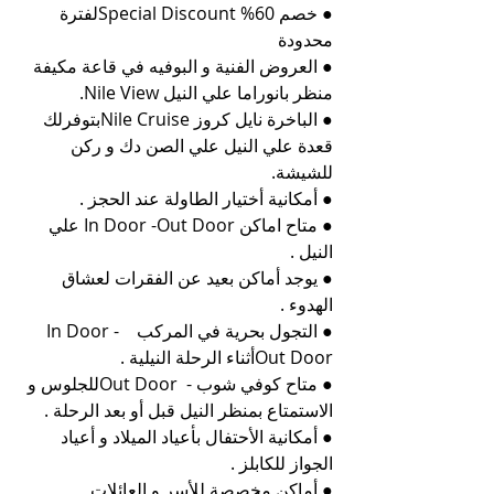
● خصم 60% Special Discountلفترة 
محدودة
● العروض الفنية و البوفيه في قاعة مكيفة 
منظر بانوراما علي النيل Nile View.
● الباخرة نايل كروز Nile Cruiseبتوفرلك 
قعدة علي النيل علي الصن دك و ركن 
للشيشة.
● أمكانية أختيار الطاولة عند الحجز .
● متاح اماكن In Door -Out Door علي 
النيل .
● يوجد أماكن بعيد عن الفقرات لعشاق 
الهدوء .
● التجول بحرية في المركب   In Door - 
Out Doorأثناء الرحلة النيلية .
● متاح كوفي شوب -  Out Doorللجلوس و 
الاستمتاع بمنظر النيل قبل أو بعد الرحلة .
● أمكانية الأحتفال بأعياد الميلاد و أعياد 
الجواز للكابلز .
● أماكن مخصصة للأسر و العائلات 