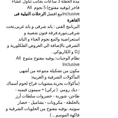
مدة الحفلة 3 ساعات بجانب تناول عشاء 
فاخر (بوفيه مفتوح) 5 نجوم All 
Inclusiveمع افضل 
الرحلات النيلية فى 
القاهرة
البرنامج الفنى : باند شرقى و باند غربى,تخت 
شرقى,تنورة,فرقة فنون شعبية و 
استعراضية والمع نجوم الغناء و الباند 
الشرقي بالإضافة الي العروض الفلكلورية و 
D.J و الكاريوكي .
نظام الوجبات: بوفيه مفتوح متنوع All 
Inclusive
مكون من تشكيلة متنوعة من أشهى 
المأكولات الشرقية و الغربية:
(مأكولات بحرية,مشويات فراخ لحوم أسماك 
- ديك رومي  ( تركي) + سيمون فيميه - 
طاجن- شوربة - خضروات سلطات أرز 
بالخلطة - مكرونات - بشاميل - خضار 
سوتيه. بوفيه مفتوح من الحلويات الشرقية و 
فاكهة الموسم .. )