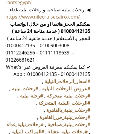
rantsegypt/
◀  رحلات نيلية صباحية و رحلات نيلية غداء :
https://www.nilecruisecairo.com/
يمكنكم الحجز هاتفيا او من خلال الواتساب 
01000412135 ( خدمة متاحة 24 ساعة )
للحجز و الأستعلام ( خدمة هاتفية 24 ساعة )
01000412135 – 01009003008  – 
01112246256 – 01111118639  – 
01226681621 
✔
 كما يمكنكم معرفة العروض عبر What's 
App :  01000412135 - 01000412135
#اسعار_الرحلات_النيلية
 , 
#عروض_الرحلات_النيلية
 , 
#رحلات_نيلية
 , 
#رحلات_نيلية_متحركة
 , 
#رحلة_نيلية
 , 
#الرحلات_النيلية_المتحركة
 , 
#رحلات_نيلية_بالقاهرة
 , 
#رحلات_نيلية_في_القاهرة
 , 
#رحلات_نيلية_صباحية
 , 
#رحلات_نيلية_غداء
, 
#رحلات_نيلية_عشاء
 , 
#المراكب_النيلية
 , 