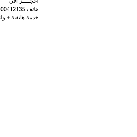
احجـــــز الآن
هاتف 01000412135 ( 002 ) الحجز هاتفيا أو من خلال الواتساب
خدمة هاتفية + واتساب 24 ساعة يومي