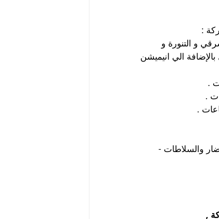
رقي و التنورة و 
ل العروض الفلكلورية و ال D.J و الكاريوكي بالإضافة الي انيميشن 
ار والسلاطات - 
كة
 , 