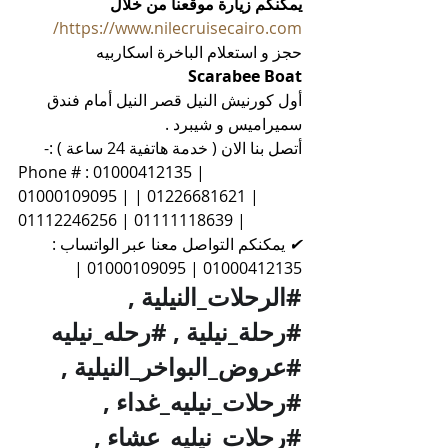
يمكنكم زيارة موقعنا من خلال
https://www.nilecruisecairo.com/
حجز و استعلام الباخرة اسكاربيه 
Scarabee Boat
أول كورنيش النيل قصر النيل أمام فندق 
سميراميس و شيبرد .
أتصل بنا الان ( خدمة هاتفية 24 ساعة ) :-
Phone # : 01000412135 | 
01000109095 | | 01226681621 | 
01112246256 | 01111118639 | 
✔
 يمكنكم التواصل معنا عبر الواتساب : 
01000412135 | 01000109095 |
#الرحلات_النيلية
 , 
#رحلة_نيلية
 , 
#رحله_نيليه
#عروض_البواخر_النيلية
 , 
#رحلات_نيليه_غداء
 , 
#رحلات_نيليه_عشاء
 , 