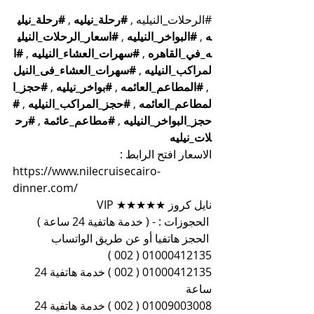
#الرحلات_النيليه
 , 
#رحلة_نيليه
 , 
#رحلة_نيلي
ه
 , 
#البواخر_النيليه
 , 
#اسعار_الرحلات_النيلي
ه_في_القاهره
 , 
#سهرات_العشاء_النيليه
 , 
#ا
لمراكب_النيليه
 , 
#سهرات_العشاء_فى_النيل
 , 
#المطاعم_العائمه
 , 
#بواخر_نيليه
 , 
#حجز_ا
لمطاعم_العائمه
 , 
#حجز_المراكب_النيليه
 , 
#
حجز_البواخر_النيليه
 , 
#مطاعم_عائمة
 , 
#رح
لات_نيليه
الاسعار افتح الرابط :
https://www.nilecruisecairo-
dinner.com/
نايل كروز ★★★★★ VIP
 الحجوزات : - ( خدمة هاتفية 24 ساعة )
 الحجز هاتفيا أو عن طريق الواتساب 
01000412135 ( 002 )
01000412135 ( 002 ) خدمة هاتفية 24 
ساعة
01009003008 ( 002 ) خدمة هاتفية 24 